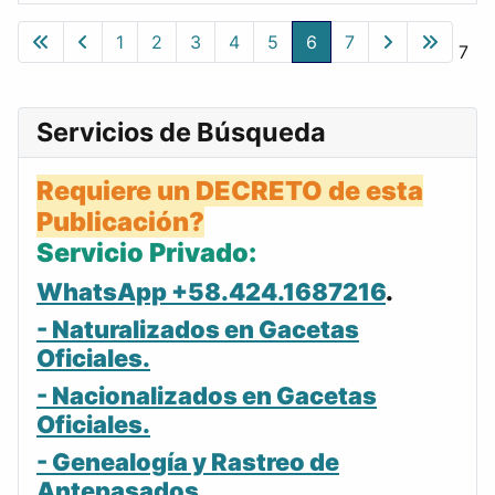
Gacetas
1
2
3
4
5
6
7
Página 6 de 7
Servicios de Búsqueda
Requiere un DECRETO de esta
Publicación?
Servicio Privado:
WhatsApp +58.424.1687216
.
- Naturalizados en Gacetas
Oficiales.
- Nacionalizados en Gacetas
Oficiales.
- Genealogía y Rastreo de
Antepasados.