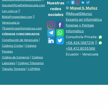
Nuestras
GacetaOficialDeVenezuela.com
©
Miguel S. Muñoz
redes
Ley.com.ve
||
@MiguelSMunoz
sociales
BibliaProsperidad.com
||
Experto en Informática
Venezuela.to
Forense y Peritaje
||
ExperticiasInformaticas.com
Informático
CÓDIGOS CONCORDADOS
Consultoría Privada:
Constitución de Venezuela
|
+58.424.1687216
||
Códigos Civiles
|
Códigos
+58.412.8035366
Penales
Ecuador - Venezuela
Código de Comercio
|
Códigos
Laborales
|
Códigos Tributarios
Tránsito Terrestre
|
LOPNNA