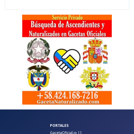
PORTALES
GacetaOficial.io
||