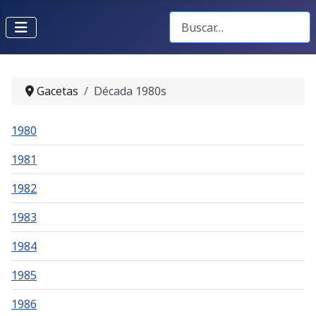
Buscar Gacetas
Gacetas
Década 1980s
1980
1981
1982
1983
1984
1985
1986