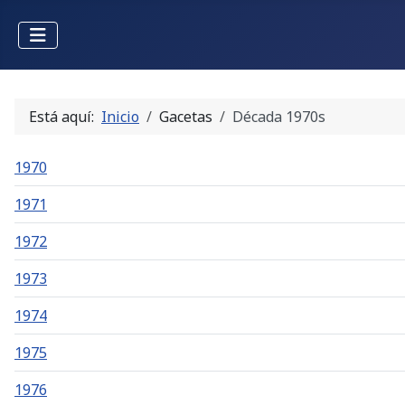
Está aquí:
Inicio
Gacetas
Década 1970s
1970
1971
1972
1973
1974
1975
1976