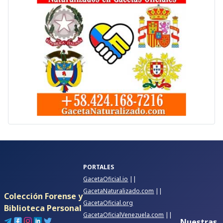
PORTALES
GacetaOficial.io
||
GacetaNaturalizado.com
||
Colección Forense y
GacetaOficial.org
Biblioteca Personal
GacetaOficialVenezuela.com
||
Nuestras