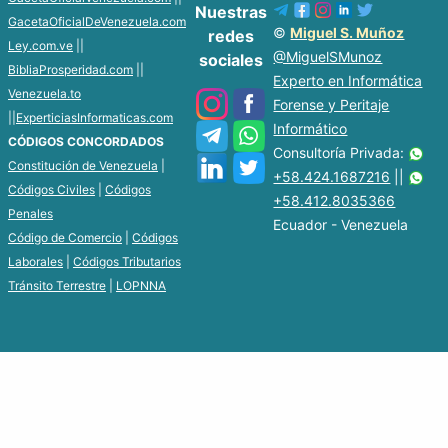
Nuestras
GacetaOficialDeVenezuela.com
©
Miguel S. Muñoz
redes
Ley.com.ve
||
@MiguelSMunoz
sociales
BibliaProsperidad.com
||
Experto en Informática
Venezuela.to
Forense y Peritaje
||
ExperticiasInformaticas.com
Informático
CÓDIGOS CONCORDADOS
Consultoría Privada:
Constitución de Venezuela
|
+58.424.1687216
||
Códigos Civiles
|
Códigos
+58.412.8035366
Penales
Ecuador - Venezuela
Código de Comercio
|
Códigos
Laborales
|
Códigos Tributarios
Tránsito Terrestre
|
LOPNNA