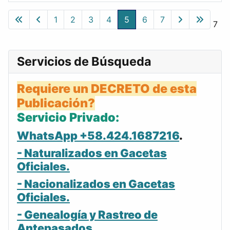
Gacetas
1
2
3
4
5
6
7
Página 5 de 7
Servicios de Búsqueda
Requiere un DECRETO de esta
Publicación?
Servicio Privado:
WhatsApp +58.424.1687216
.
- Naturalizados en Gacetas
Oficiales.
- Nacionalizados en Gacetas
Oficiales.
- Genealogía y Rastreo de
Antepasados.