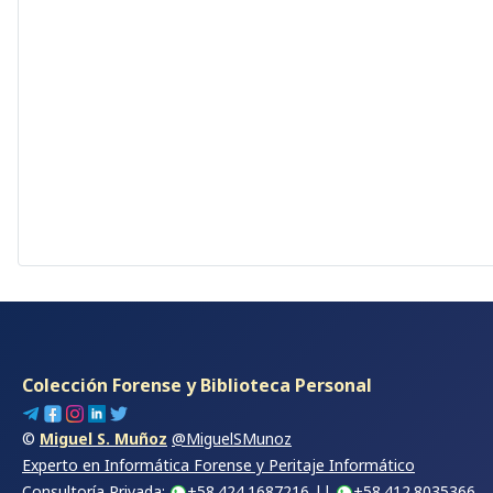
Colección Forense y Biblioteca Personal
©
Miguel S. Muñoz
@MiguelSMunoz
Experto en Informática Forense y Peritaje Informático
Consultoría Privada:
+58.424.1687216
||
+58.412.8035366