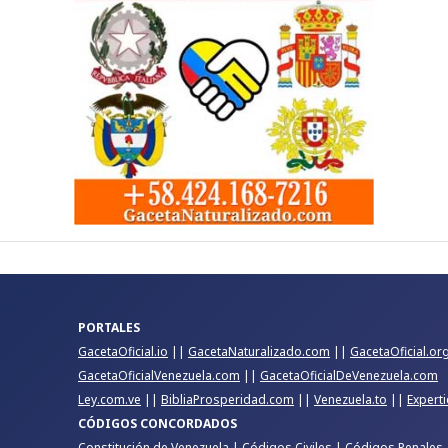
PORTALES
GacetaOficial.io
||
GacetaNaturalizado.com
||
GacetaOficial.or
GacetaOficialVenezuela.com
||
GacetaOficialDeVenezuela.com
Ley.com.ve
||
BibliaProsperidad.com
||
Venezuela.to
||
Expert
CÓDIGOS CONCORDADOS
Constitución de Venezuela
|
Códigos Civiles
|
Códigos Penales