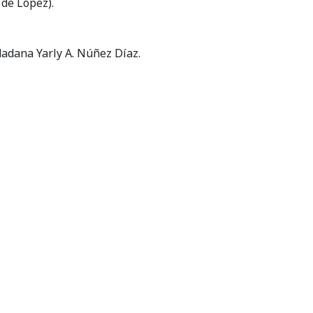
 de López).
dadana Yarly A. Núñez Díaz.