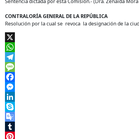
Sentencia dictada por esta Comisión.- (Dra. Zenaida Mora
CONTRALORÍA GENERAL DE LA REPÚBLICA
Resolución por la cual se revoca la designación de la ciu
X
WhatsApp
Telegram
Message
Facebook
Messenger
LinkedIn
Skype
Google
Translate
Tumblr