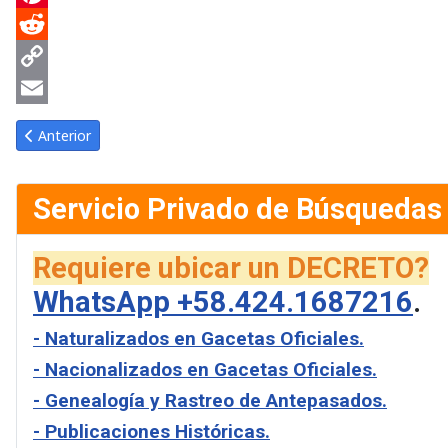
Pinterest
Reddit
Copy
Link
Email
Artículo anterior: Gaceta Oficial de Venezuela #38391 del lunes 
Anterior
Servicio Privado de Búsquedas
Requiere ubicar un DECRETO?
WhatsApp +58.424.1687216
.
- Naturalizados en Gacetas Oficiales.
- Nacionalizados en Gacetas Oficiales.
- Genealogía y Rastreo de Antepasados.
- Publicaciones Históricas.