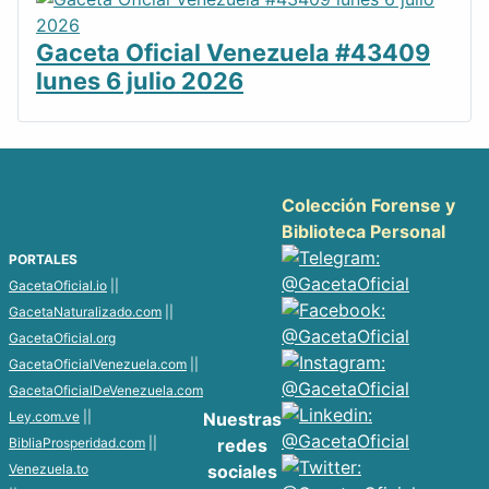
Gaceta Oficial Venezuela #43409
lunes 6 julio 2026
Colección Forense y
Biblioteca Personal
PORTALES
GacetaOficial.io
||
GacetaNaturalizado.com
||
GacetaOficial.org
GacetaOficialVenezuela.com
||
GacetaOficialDeVenezuela.com
Ley.com.ve
||
Nuestras
BibliaProsperidad.com
||
redes
Venezuela.to
sociales