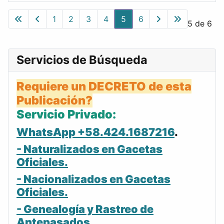
Gacetas
1
2
3
4
5
6
Página 5 de 6
Servicios de Búsqueda
Requiere un DECRETO de esta
Publicación?
Servicio Privado:
WhatsApp +58.424.1687216
.
- Naturalizados en Gacetas
Oficiales.
- Nacionalizados en Gacetas
Oficiales.
- Genealogía y Rastreo de
Antepasados.