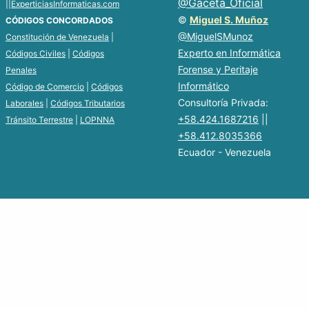
||
ExperticiasInformaticas.com
©
Miguel S. Muñoz
CÓDIGOS CONCORDADOS
@MiguelSMunoz
Constitución de Venezuela
|
Experto en Informática
Códigos Civiles
|
Códigos
Forense y Peritaje
Penales
Informático
Código de Comercio
|
Códigos
Consultoría Privada:
Laborales
|
Códigos Tributarios
+58.424.1687216
||
Tránsito Terrestre
|
LOPNNA
+58.412.8035366
Ecuador - Venezuela