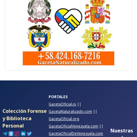
PORTALES
GacetaOficial.io
||
Colección Forense
GacetaNaturalizado.com
||
y Biblioteca
GacetaOficial.org
Personal
GacetaOficialVenezuela.com
||
Nuestras
GacetaOficialDeVenezuela.com