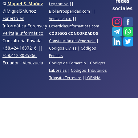
redes
©
Miguel S. Muñoz
Ley.com.ve
||
sociales
@MiguelSMunoz
BibliaProsperidad.com
||
Experto en
Venezuela.to
||
Informática Forense y
ExperticiasInformaticas.com
Peritaje Informático
CÓDIGOS CONCORDADOS
Consultoría Privada:
Constitución de Venezuela
|
+58.424.1687216
||
Códigos Civiles
|
Códigos
+58.412.8035366
Penales
Ecuador - Venezuela
Código de Comercio
|
Códigos
Laborales
|
Códigos Tributarios
Tránsito Terrestre
|
LOPNNA