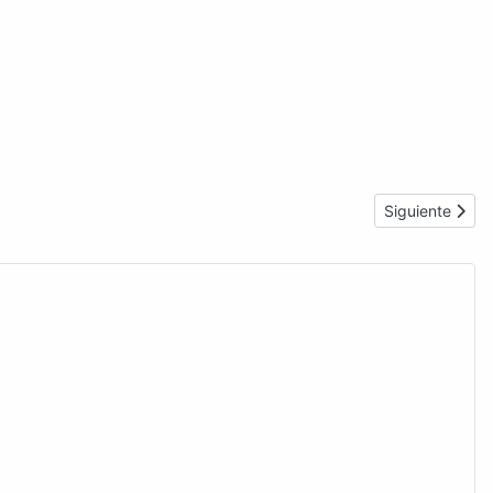
Artículo siguie
Siguiente