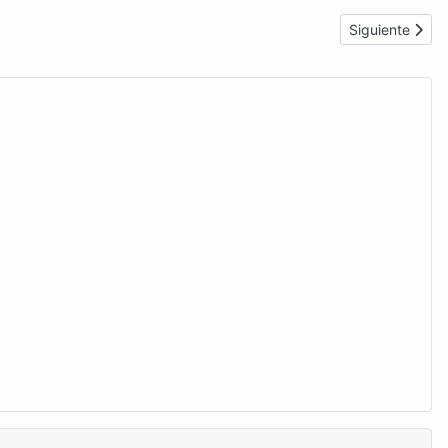
Artículo siguie
Siguiente