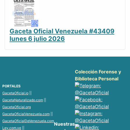
Gaceta Oficial Venezuela #43409
lunes 6 julio 2026
Colección Forense y
Biblioteca Personal
PORTALES
GacetaOficial.io
||
GacetaNaturalizado.com
||
GacetaOficial.org
GacetaOficialVenezuela.com
||
GacetaOficialDeVenezuela.com
Nuestras
Ley.com.ve
||