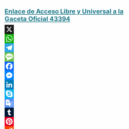
Enlace de Acceso Libre y Universal a la
Gaceta Oficial 43394
X
WhatsApp
Telegram
Message
Facebook
Messenger
LinkedIn
Skype
Google
Translate
Tumblr