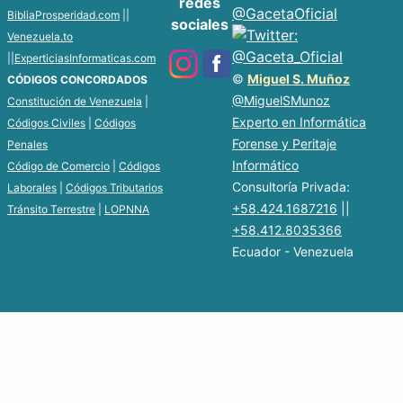
redes
BibliaProsperidad.com
||
sociales
Venezuela.to
||
ExperticiasInformaticas.com
©
Miguel S. Muñoz
CÓDIGOS CONCORDADOS
@MiguelSMunoz
Constitución de Venezuela
|
Experto en Informática
Códigos Civiles
|
Códigos
Forense y Peritaje
Penales
Informático
Código de Comercio
|
Códigos
Consultoría Privada:
Laborales
|
Códigos Tributarios
+58.424.1687216
||
Tránsito Terrestre
|
LOPNNA
+58.412.8035366
Ecuador - Venezuela