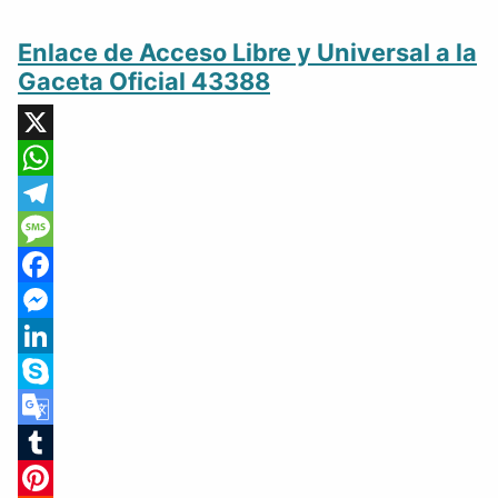
Enlace de Acceso Libre y Universal a la
Gaceta Oficial 43388
X
WhatsApp
Telegram
Message
Facebook
Messenger
LinkedIn
Skype
Google
Translate
Tumblr