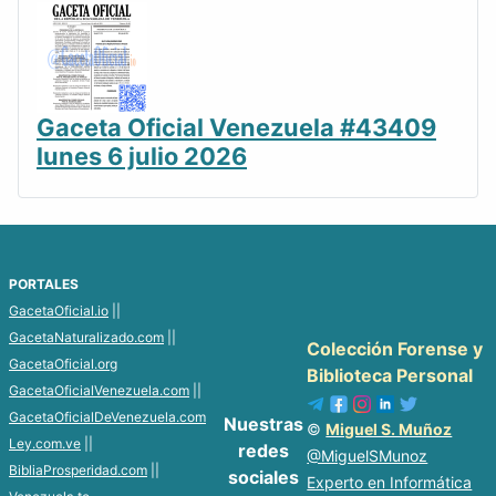
Gaceta Oficial Venezuela #43409
lunes 6 julio 2026
PORTALES
GacetaOficial.io
||
GacetaNaturalizado.com
||
Colección Forense y
GacetaOficial.org
Biblioteca Personal
GacetaOficialVenezuela.com
||
GacetaOficialDeVenezuela.com
Nuestras
©
Miguel S. Muñoz
Ley.com.ve
||
redes
@MiguelSMunoz
BibliaProsperidad.com
||
sociales
Experto en Informática