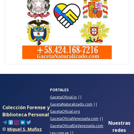
PORTALES
GacetaOficial.io
||
GacetaNaturalizado.com
||
Colección Forense y
GacetaOficial.org
Biblioteca Personal
GacetaOficialVenezuela.com
||
Nuestras
GacetaOficialDeVenezuela.com
©
Miguel S. Muñoz
redes
Ley.com.ve
||