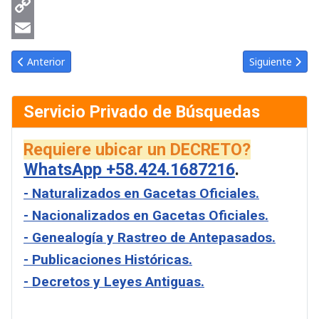
Reddit
Copy
Link
Email
Artículo anterior: Gaceta Oficial Venezuela #43371 viernes 8 ma
Artículo sigui
Anterior
Siguiente
Servicio Privado de Búsquedas
Requiere ubicar un DECRETO?
WhatsApp +58.424.1687216
.
- Naturalizados en Gacetas Oficiales.
- Nacionalizados en Gacetas Oficiales.
- Genealogía y Rastreo de Antepasados.
- Publicaciones Históricas.
- Decretos y Leyes Antiguas.