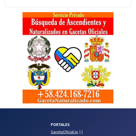
PORTALES
GacetaOficial.io
||