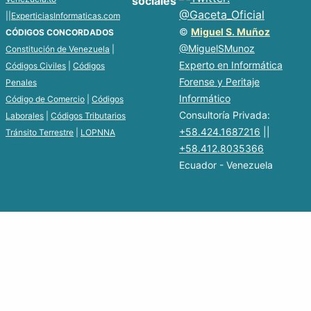
sociales
||
ExperticiasInformaticas.com
©
Miguel S. Muñoz
CÓDIGOS CONCORDADOS
@MiguelSMunoz
Constitución de Venezuela
|
Experto en Informática
Códigos Civiles
|
Códigos
Forense y Peritaje
Penales
Informático
Código de Comercio
|
Códigos
Consultoría Privada:
Laborales
|
Códigos Tributarios
+58.424.1687216
||
Tránsito Terrestre
|
LOPNNA
+58.412.8035366
Ecuador - Venezuela