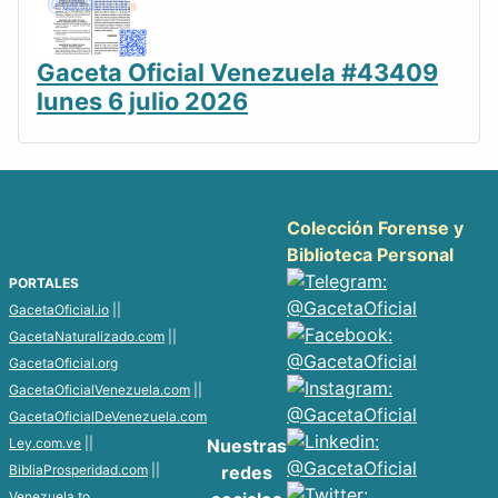
Gaceta Oficial Venezuela #43409
lunes 6 julio 2026
Colección Forense y
Biblioteca Personal
PORTALES
GacetaOficial.io
||
GacetaNaturalizado.com
||
GacetaOficial.org
GacetaOficialVenezuela.com
||
GacetaOficialDeVenezuela.com
Ley.com.ve
||
Nuestras
BibliaProsperidad.com
||
redes
Venezuela.to