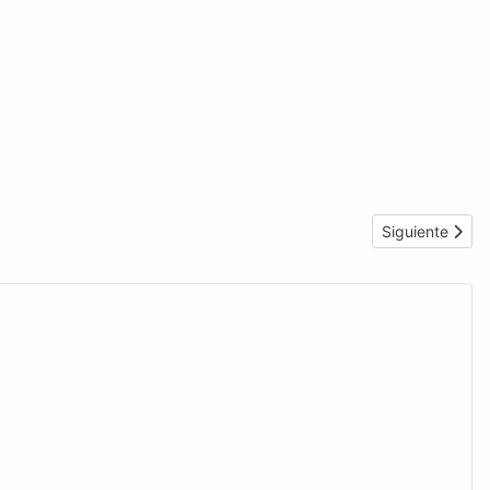
Artículo siguie
Siguiente