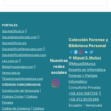
PORTALES
GacetaOficial.io
||
GacetaNaturalizado.com
||
Colección Forense y
GacetaOficial.org
Biblioteca Personal
GacetaOficialVenezuela.com
||
GacetaOficialDeVenezuela.com
©
Miguel S. Muñoz
Nuestras
Ley.com.ve
||
@MiguelSMunoz
redes
BibliaProsperidad.com
||
Experto en Informática
sociales
Venezuela.to
Forense y Peritaje
||
ExperticiasInformaticas.com
Informático
CÓDIGOS CONCORDADOS
Consultoría Privada:
Constitución de Venezuela
|
+58.424.1687216
||
Códigos Civiles
|
Códigos
+58.412.8035366
Penales
Ecuador - Venezuela
Código de Comercio
|
Códigos