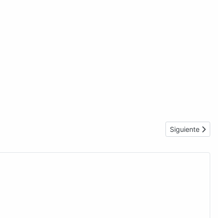
Artículo siguie
Siguiente