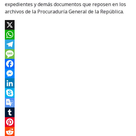
expedientes y demás documentos que reposen en los
archivos de la Procuraduría General de la República.
X
WhatsApp
Telegram
Message
Facebook
Messenger
LinkedIn
Skype
Google
Translate
Tumblr
Pinterest