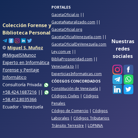
PORTALES
GacetaOficial.io
||
GacetaNaturalizado.com
||
Colección Forense y
GacetaOficial.org
Biblioteca Personal
GacetaOficialVenezuela.com
||
Nuestras
GacetaOficialDeVenezuela.com
©
Miguel S. Muñoz
redes
Ley.com.ve
||
@MiguelSMunoz
sociales
BibliaProsperidad.com
||
Experto en Informática
Venezuela.to
||
Forense y Peritaje
ExperticiasInformaticas.com
Informático
CÓDIGOS CONCORDADOS
Consultoría Privada:
Constitución de Venezuela
|
+58.424.1687216
||
Códigos Civiles
|
Códigos
+58.412.8035366
Penales
Ecuador - Venezuela
Código de Comercio
|
Códigos
Laborales
|
Códigos Tributarios
Tránsito Terrestre
|
LOPNNA