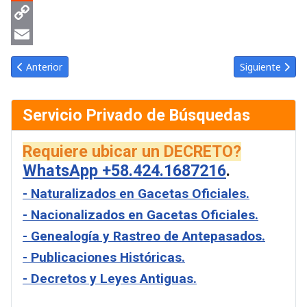
Reddit
Copy
Link
Email
Artículo anterior: Gaceta Oficial de Venezuela #39520 del miérc
Artículo siguie
Anterior
Siguiente
Servicio Privado de Búsquedas
Requiere ubicar un DECRETO?
WhatsApp +58.424.1687216
.
- Naturalizados en Gacetas Oficiales.
- Nacionalizados en Gacetas Oficiales.
- Genealogía y Rastreo de Antepasados.
- Publicaciones Históricas.
- Decretos y Leyes Antiguas.