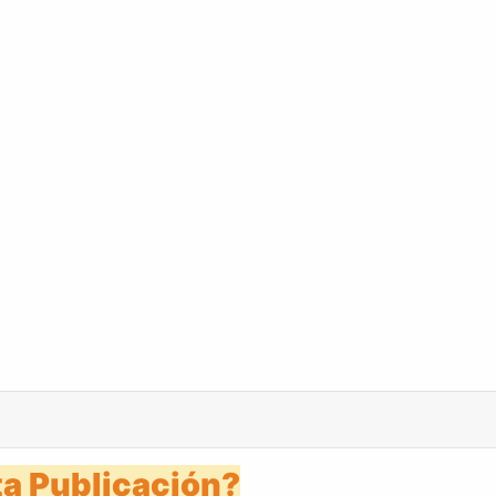
s 21 febrero 2006
a Publicación?