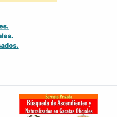
es.
ales.
sados.