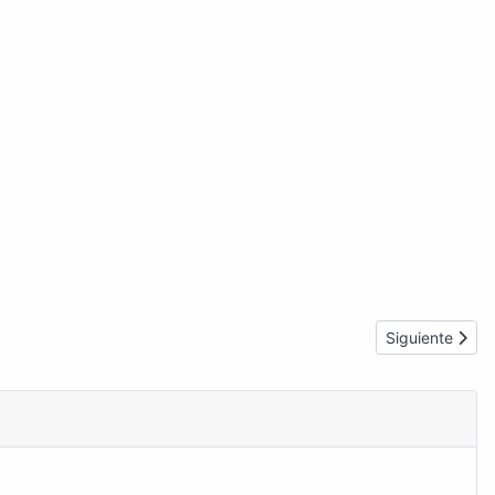
Artículo siguie
Siguiente