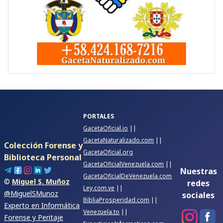
PORTALES
GacetaOficial.io
||
GacetaNaturalizado.com
||
Colección Forense y
GacetaOficial.org
Biblioteca Personal
GacetaOficialVenezuela.com
||
Nuestras
GacetaOficialDeVenezuela.com
©
Miguel S. Muñoz
redes
Ley.com.ve
||
@MiguelSMunoz
sociales
BibliaProsperidad.com
||
Experto en Informática
Venezuela.to
||
Forense y Peritaje