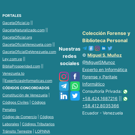
PORTALES
GacetaOficial.io
||
GacetaNaturalizado.com
||
Colección Forense y
GacetaOficial.org
Biblioteca Personal
GacetaOficialVenezuela.com
||
Nuestras
GacetaOficialDeVenezuela.com
©
Miguel S. Muñoz
redes
Ley.com.ve
||
@MiguelSMunoz
sociales
BibliaProsperidad.com
||
Experto en Informática
Venezuela.to
Forense y Peritaje
||
ExperticiasInformaticas.com
Informático
CÓDIGOS CONCORDADOS
Consultoría Privada:
Constitución de Venezuela
|
+58.424.1687216
||
Códigos Civiles
|
Códigos
+58.412.8035366
Penales
Ecuador - Venezuela
Código de Comercio
|
Códigos
Laborales
|
Códigos Tributarios
Tránsito Terrestre
|
LOPNNA