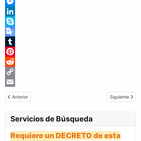
Facebook
Messenger
LinkedIn
Skype
Google
Translate
Tumblr
Pinterest
Reddit
Copy
Link
Email
Artículo anterior: Gaceta Oficial de Venezuela #37863 del jueve
Artículo sigui
Anterior
Siguiente
Servicios de Búsqueda
Requiere un DECRETO de esta