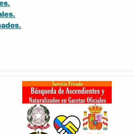
es.
ales.
sados.