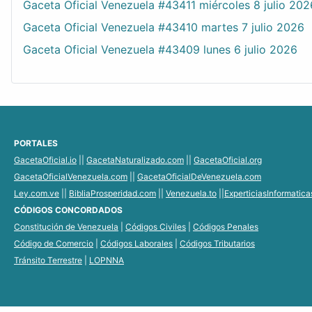
Gaceta Oficial Venezuela #43411 miércoles 8 julio 202
Gaceta Oficial Venezuela #43410 martes 7 julio 2026
Gaceta Oficial Venezuela #43409 lunes 6 julio 2026
PORTALES
GacetaOficial.io
||
GacetaNaturalizado.com
||
GacetaOficial.org
GacetaOficialVenezuela.com
||
GacetaOficialDeVenezuela.com
Ley.com.ve
||
BibliaProsperidad.com
||
Venezuela.to
||
ExperticiasInformatic
CÓDIGOS CONCORDADOS
Constitución de Venezuela
|
Códigos Civiles
|
Códigos Penales
Código de Comercio
|
Códigos Laborales
|
Códigos Tributarios
Tránsito Terrestre
|
LOPNNA