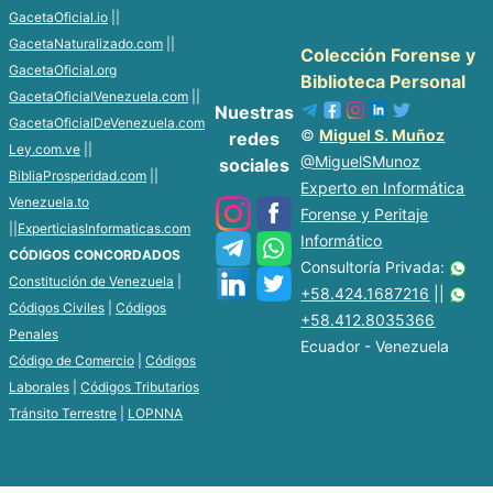
GacetaOficial.io
||
GacetaNaturalizado.com
||
Colección Forense y
GacetaOficial.org
Biblioteca Personal
GacetaOficialVenezuela.com
||
Nuestras
GacetaOficialDeVenezuela.com
©
Miguel S. Muñoz
redes
Ley.com.ve
||
@MiguelSMunoz
sociales
BibliaProsperidad.com
||
Experto en Informática
Venezuela.to
Forense y Peritaje
||
ExperticiasInformaticas.com
Informático
CÓDIGOS CONCORDADOS
Consultoría Privada:
Constitución de Venezuela
|
+58.424.1687216
||
Códigos Civiles
|
Códigos
+58.412.8035366
Penales
Ecuador - Venezuela
Código de Comercio
|
Códigos
Laborales
|
Códigos Tributarios
Tránsito Terrestre
|
LOPNNA