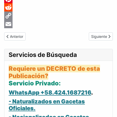
Pinterest
Reddit
Copy
Link
Email
Artículo anterior: Gaceta Oficial de Venezuela #25857 del jueve
Artículo sigui
Anterior
Siguiente
Servicios de Búsqueda
Requiere un DECRETO de esta
Publicación?
Servicio Privado:
WhatsApp +58.424.1687216
.
- Naturalizados en Gacetas
Oficiales.