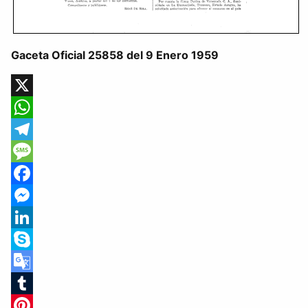
Gaceta Oficial 25858 del 9 Enero 1959
X
WhatsApp
Telegram
Message
Facebook
Messenger
LinkedIn
Skype
Google
Translate
Tumblr