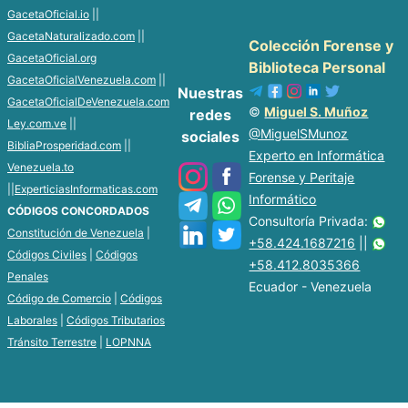
GacetaOficial.io
||
GacetaNaturalizado.com
||
Colección Forense y
GacetaOficial.org
Biblioteca Personal
GacetaOficialVenezuela.com
||
Nuestras
GacetaOficialDeVenezuela.com
©
Miguel S. Muñoz
redes
Ley.com.ve
||
@MiguelSMunoz
sociales
BibliaProsperidad.com
||
Experto en Informática
Venezuela.to
Forense y Peritaje
||
ExperticiasInformaticas.com
Informático
CÓDIGOS CONCORDADOS
Consultoría Privada:
Constitución de Venezuela
|
+58.424.1687216
||
Códigos Civiles
|
Códigos
+58.412.8035366
Penales
Ecuador - Venezuela
Código de Comercio
|
Códigos
Laborales
|
Códigos Tributarios
Tránsito Terrestre
|
LOPNNA