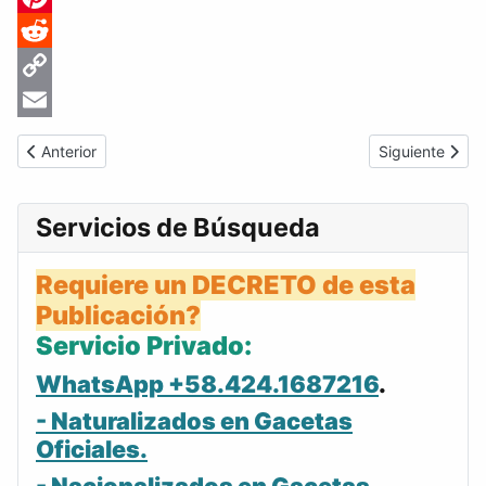
Pinterest
Reddit
Copy
Link
Email
Artículo anterior: Gaceta Oficial de Venezuela #24059 del lunes
Artículo siguie
Anterior
Siguiente
Servicios de Búsqueda
Requiere un DECRETO de esta
Publicación?
Servicio Privado:
WhatsApp +58.424.1687216
.
- Naturalizados en Gacetas
Oficiales.