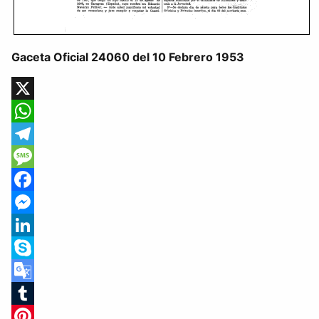
Gaceta Oficial 24060 del 10 Febrero 1953
X
WhatsApp
Telegram
Message
Facebook
Messenger
LinkedIn
Skype
Google
Translate
Tumblr