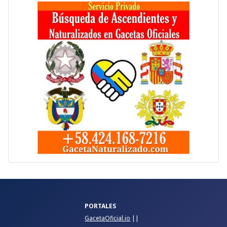
PORTALES
GacetaOficial.io
||