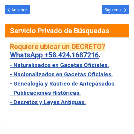
Link
Email
Artículo anterior: Gaceta Oficial de Venezuela #24049 del miérco
Artículo siguie
Anterior
Siguiente
Servicio Privado de Búsquedas
Requiere ubicar un DECRETO?
WhatsApp +58.424.1687216
.
- Naturalizados en Gacetas Oficiales.
- Nacionalizados en Gacetas Oficiales.
- Genealogía y Rastreo de Antepasados.
- Publicaciones Históricas.
- Decretos y Leyes Antiguas.