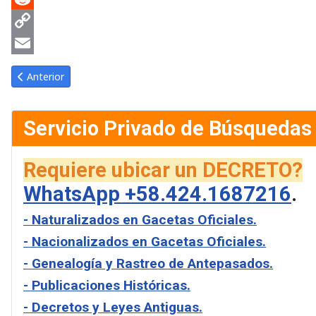
Reddit
Copy
Link
Email
Artículo anterior: Gaceta Oficial de Venezuela #24032 del jueves
Anterior
Servicio Privado de Búsquedas
Requiere ubicar un DECRETO?
WhatsApp +58.424.1687216
.
- Naturalizados en Gacetas Oficiales.
- Nacionalizados en Gacetas Oficiales.
- Genealogía y Rastreo de Antepasados.
- Publicaciones Históricas.
- Decretos y Leyes Antiguas.