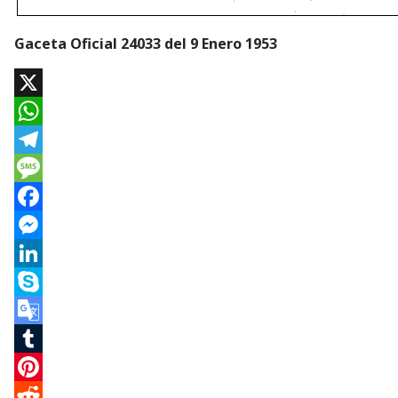
Gaceta Oficial 24033 del 9 Enero 1953
X
WhatsApp
Telegram
Message
Facebook
Messenger
LinkedIn
Skype
Google
Translate
Tumblr
Pinterest