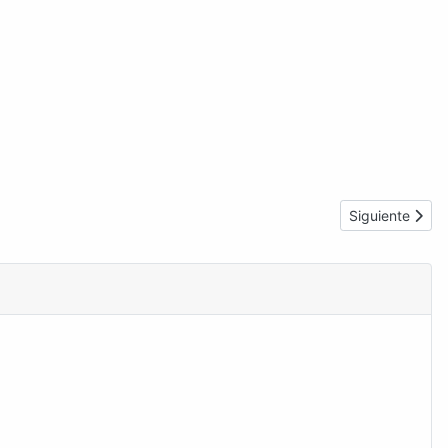
Artículo sigui
Siguiente