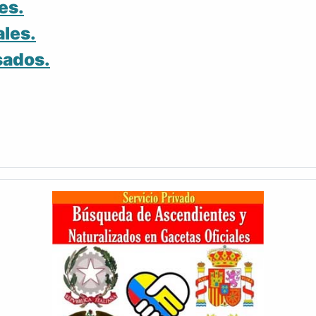
es.
ales.
sados.