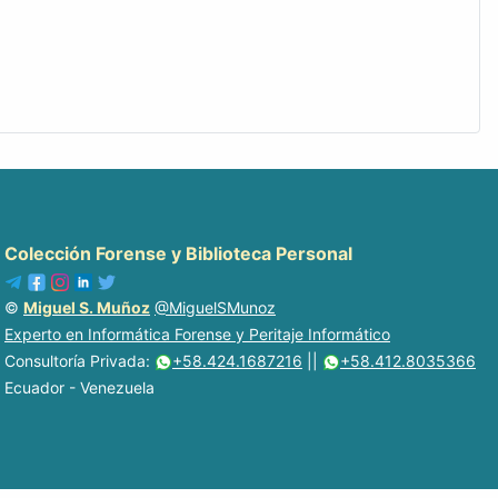
Colección Forense y Biblioteca Personal
©
Miguel S. Muñoz
@MiguelSMunoz
Experto en Informática Forense y Peritaje Informático
Consultoría Privada:
+58.424.1687216
||
+58.412.8035366
Ecuador - Venezuela