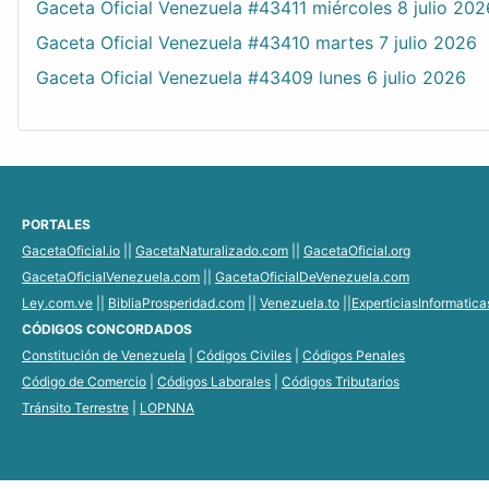
Gaceta Oficial Venezuela #43411 miércoles 8 julio 202
Gaceta Oficial Venezuela #43410 martes 7 julio 2026
Gaceta Oficial Venezuela #43409 lunes 6 julio 2026
PORTALES
GacetaOficial.io
||
GacetaNaturalizado.com
||
GacetaOficial.org
GacetaOficialVenezuela.com
||
GacetaOficialDeVenezuela.com
Ley.com.ve
||
BibliaProsperidad.com
||
Venezuela.to
||
ExperticiasInformatic
CÓDIGOS CONCORDADOS
Constitución de Venezuela
|
Códigos Civiles
|
Códigos Penales
Código de Comercio
|
Códigos Laborales
|
Códigos Tributarios
Tránsito Terrestre
|
LOPNNA