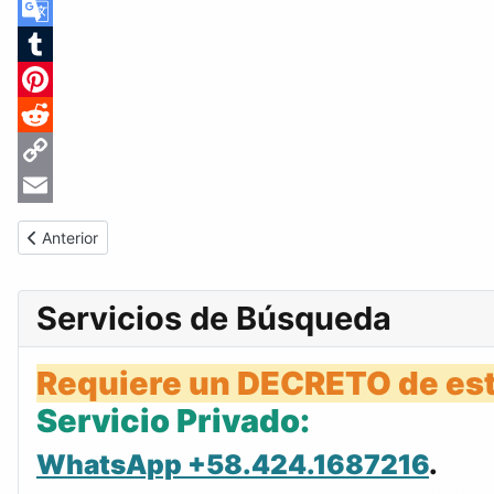
Skype
Google
Translate
Tumblr
Pinterest
Reddit
Copy
Link
Email
Artículo anterior: Gaceta Oficial de Venezuela #24028 del sába
Anterior
Servicios de Búsqueda
Requiere un DECRETO de est
Servicio Privado:
WhatsApp +58.424.1687216
.