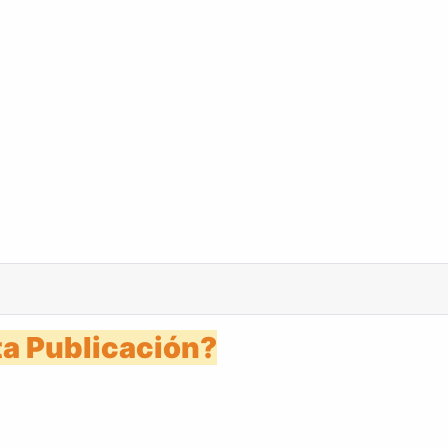
do 3 enero 1953
a Publicación?