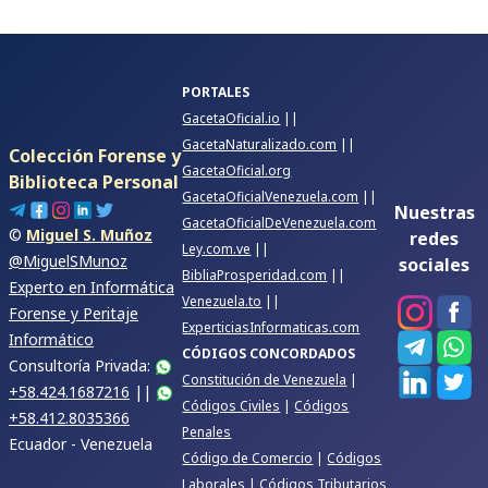
PORTALES
GacetaOficial.io
||
GacetaNaturalizado.com
||
Colección Forense y
GacetaOficial.org
Biblioteca Personal
GacetaOficialVenezuela.com
||
Nuestras
GacetaOficialDeVenezuela.com
©
Miguel S. Muñoz
redes
Ley.com.ve
||
@MiguelSMunoz
sociales
BibliaProsperidad.com
||
Experto en Informática
Venezuela.to
||
Forense y Peritaje
ExperticiasInformaticas.com
Informático
CÓDIGOS CONCORDADOS
Consultoría Privada:
Constitución de Venezuela
|
+58.424.1687216
||
Códigos Civiles
|
Códigos
+58.412.8035366
Penales
Ecuador - Venezuela
Código de Comercio
|
Códigos
Laborales
|
Códigos Tributarios