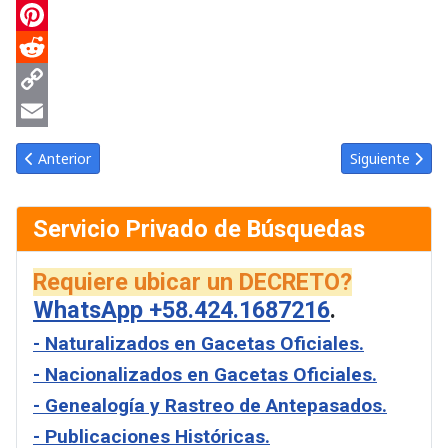
Translate
Tumblr
Pinterest
Reddit
Copy
Link
Email
Artículo anterior: Gaceta Oficial de Venezuela #30125 del lunes 1
Artículo siguie
Anterior
Siguiente
Servicio Privado de Búsquedas
Requiere ubicar un DECRETO?
WhatsApp +58.424.1687216
.
- Naturalizados en Gacetas Oficiales.
- Nacionalizados en Gacetas Oficiales.
- Genealogía y Rastreo de Antepasados.
- Publicaciones Históricas.